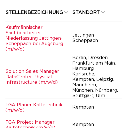
STELLENBEZEICHNUNG
STANDORT
Kaufmännischer
Sachbearbeiter
Jettingen-
Niederlassung Jettingen-
Scheppach
Scheppach bei Augsburg
(m/w/d)
Berlin, Dresden,
Frankfurt am Main,
Hamburg,
Solution Sales Manager
Karlsruhe,
DataCenter Physical
Kempten, Leipzig,
Infrastructure (m/w/d)
Mannheim,
München, Nürnberg,
Stuttgart, Ulm
TGA Planer Kältetechnik
Kempten
(m/w/d)
TGA Project Manager
Kempten
Kältetechnik (m/w/d)