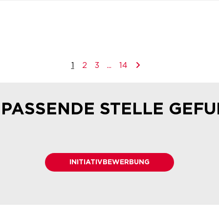
1
2
3
...
14
 PASSENDE STELLE GEF
INITIATIVBEWERBUNG