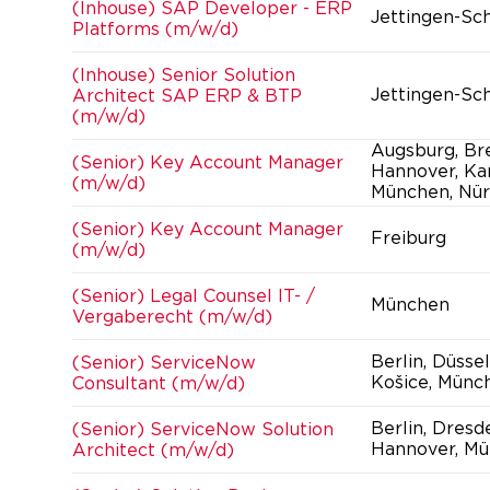
(Inhouse) SAP Developer - ERP
Jettingen-Sc
Platforms (m/w/d)
(Inhouse) Senior Solution
Jettingen-Sc
Architect SAP ERP & BTP
(m/w/d)
Augsburg, Br
(Senior) Key Account Manager
Hannover, Kar
(m/w/d)
München, Nür
(Senior) Key Account Manager
Freiburg
(m/w/d)
(Senior) Legal Counsel IT- /
München
Vergaberecht (m/w/d)
Berlin, Düsse
(Senior) ServiceNow
Košice, Münc
Consultant (m/w/d)
Berlin, Dresd
(Senior) ServiceNow Solution
Hannover, Mü
Architect (m/w/d)