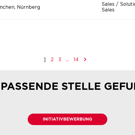
Sales / Solut
nchen, Nürnberg
Sales
1
2
3
...
14
 PASSENDE STELLE GEF
INITIATIVBEWERBUNG