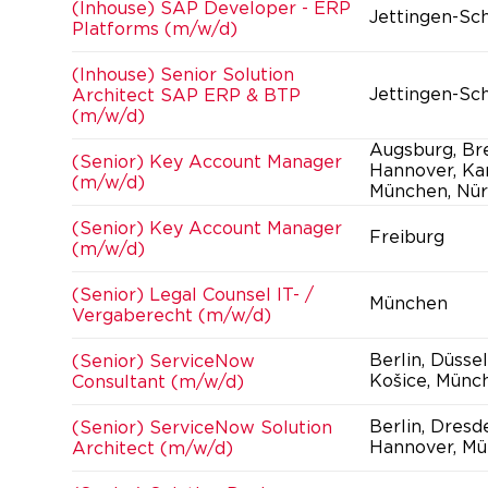
(Inhouse) SAP Developer - ERP
Jettingen-Sc
Platforms (m/w/d)
(Inhouse) Senior Solution
Jettingen-Sc
Architect SAP ERP & BTP
(m/w/d)
Augsburg, Br
(Senior) Key Account Manager
Hannover, Kar
(m/w/d)
München, Nür
(Senior) Key Account Manager
Freiburg
(m/w/d)
(Senior) Legal Counsel IT- /
München
Vergaberecht (m/w/d)
Berlin, Düsse
(Senior) ServiceNow
Košice, Münc
Consultant (m/w/d)
Berlin, Dresd
(Senior) ServiceNow Solution
Hannover, Mü
Architect (m/w/d)