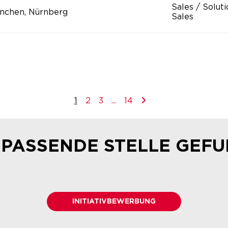
Sales / Solut
nchen, Nürnberg
Sales
1
2
3
...
14
 PASSENDE STELLE GEF
INITIATIVBEWERBUNG