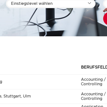
Einstiegslevel wählen
BERUFSFEL
Accounting /
g
Controlling
Accounting /
e, Stuttgart, Ulm
Controlling
Application