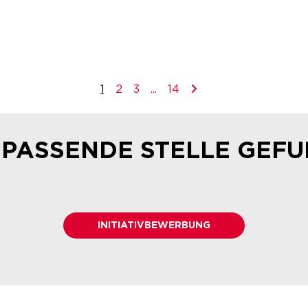
1
2
3
...
14
 PASSENDE STELLE GEF
INITIATIVBEWERBUNG