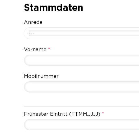
Stammdaten
Anrede
---
Vorname
*
Mobilnummer
Frühester Eintritt (TT.MM.JJJJ)
*