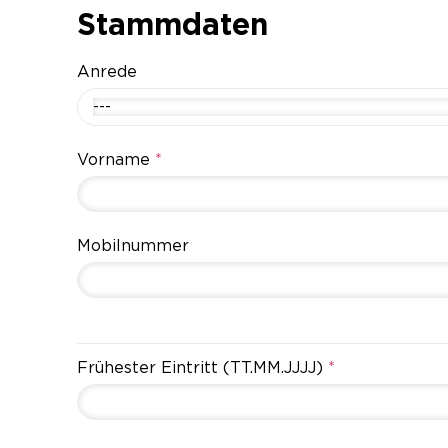
Stammdaten
Anrede
---
Vorname
*
Mobilnummer
Frühester Eintritt (TT.MM.JJJJ)
*