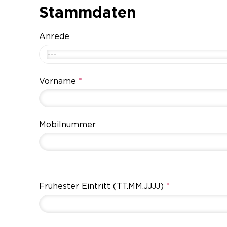
Stammdaten
Anrede
---
Vorname
*
Mobilnummer
Frühester Eintritt (TT.MM.JJJJ)
*