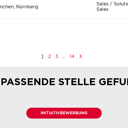
Sales / Solut
nchen, Nürnberg
Sales
1
2
3
...
14
 PASSENDE STELLE GEF
INITIATIVBEWERBUNG