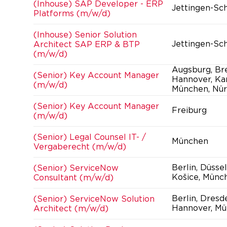
(Inhouse) SAP Developer - ERP
Jettingen-Sc
Platforms (m/w/d)
(Inhouse) Senior Solution
Jettingen-Sc
Architect SAP ERP & BTP
(m/w/d)
Augsburg, Br
(Senior) Key Account Manager
Hannover, Kar
(m/w/d)
München, Nür
(Senior) Key Account Manager
Freiburg
(m/w/d)
(Senior) Legal Counsel IT- /
München
Vergaberecht (m/w/d)
Berlin, Düsse
(Senior) ServiceNow
Košice, Münc
Consultant (m/w/d)
Berlin, Dresd
(Senior) ServiceNow Solution
Hannover, Mü
Architect (m/w/d)