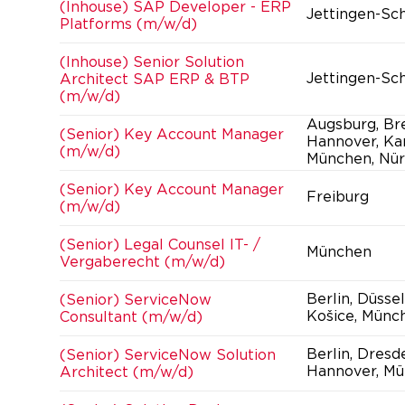
(Inhouse) SAP Developer - ERP
Jettingen-Sc
Platforms (m/w/d)
(Inhouse) Senior Solution
Jettingen-Sc
Architect SAP ERP & BTP
(m/w/d)
Augsburg, Br
(Senior) Key Account Manager
Hannover, Kar
(m/w/d)
München, Nür
(Senior) Key Account Manager
Freiburg
(m/w/d)
(Senior) Legal Counsel IT- /
München
Vergaberecht (m/w/d)
Berlin, Düsse
(Senior) ServiceNow
Košice, Münc
Consultant (m/w/d)
Berlin, Dresd
(Senior) ServiceNow Solution
Hannover, Mü
Architect (m/w/d)