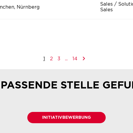
Sales / Solut
nchen, Nürnberg
Sales
1
2
3
...
14
 PASSENDE STELLE GEF
INITIATIVBEWERBUNG