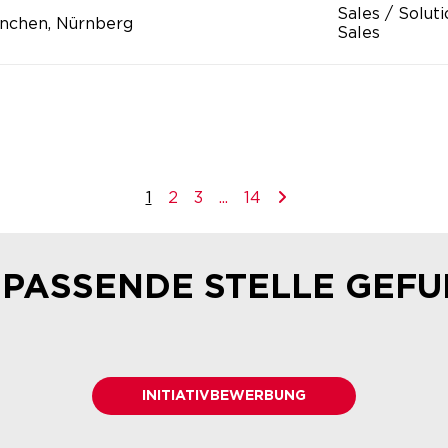
Sales / Solut
nchen, Nürnberg
Sales
1
2
3
...
14
 PASSENDE STELLE GEF
INITIATIVBEWERBUNG