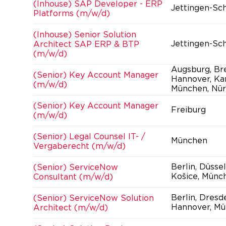
(Inhouse) SAP Developer - ERP
Jettingen-Sc
Platforms (m/w/d)
(Inhouse) Senior Solution
Jettingen-Sc
Architect SAP ERP & BTP
(m/w/d)
Augsburg, Br
(Senior) Key Account Manager
Hannover, Kar
(m/w/d)
München, Nür
(Senior) Key Account Manager
Freiburg
(m/w/d)
(Senior) Legal Counsel IT- /
München
Vergaberecht (m/w/d)
Berlin, Düsse
(Senior) ServiceNow
Košice, Münc
Consultant (m/w/d)
Berlin, Dresd
(Senior) ServiceNow Solution
Hannover, Mü
Architect (m/w/d)